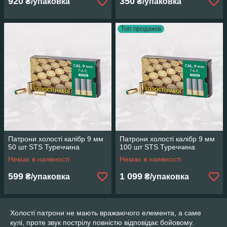
920
350
₴/упаковка
₴/упаковка
Топ продажів
Патрони холості калібр 9 мм
Патрони холості калібр 9 мм
50 шт STS Туреччина
100 шт STS Туреччина
Немає в наявності
Немає в наявності
599
1 099
₴/упаковка
₴/упаковка
Холості патрони не мають вражаючого елемента, а саме
кулі, проте звук пострілу повністю відповідає бойовому.