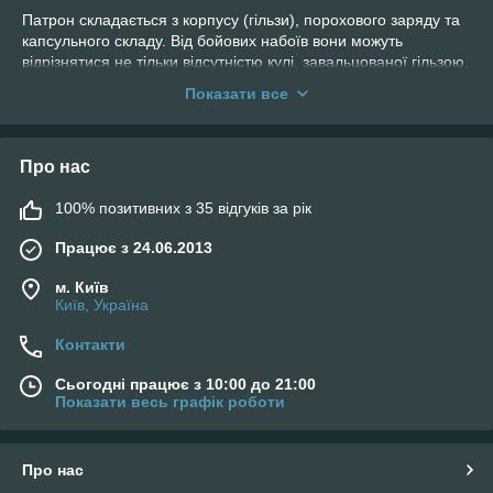
Патрон складається з корпусу (гільзи), порохового заряду та
капсульного складу. Від бойових набоїв вони можуть
відрізнятися не тільки відсутністю кулі, завальцованої гільзою,
а й масою порохового заряду. Це пов'язано з тим, що
Показати все
охолощена зброя може бути пошкоджена бойовою
пороховою масою. Втім, на ефективність роботи це ніяк не
впливає.
Про нас
Працює холостий патрон майже так само, як і бойовий.
Запалення порохового заряду викликається ударом бойка по
100% позитивних з 35 відгуків за рік
капсулі. Порох спалахує, виділяючи пороховий газ, який
повинен виштовхувати з гільзи кулю. Оскільки кулі немає, то
Працює з 24.06.2013
гази вільно прориваються у дуло, створюючи візуальний
ефект пострілу.
м. Київ
Київ, Україна
Холостий патрон активно застосовується при навчанні
стрільби, оскільки ефект для стрільця від холостого пострілу
Контакти
практично нічим не відрізняється від бойового заряду. Така
тактика дозволяє привчити стрілка до шуму, вогневого ефекту
Сьогодні працює з 10:00 до 21:00
та й до поводження зі зброєю в цілому.
Показати весь графік роботи
Про нас