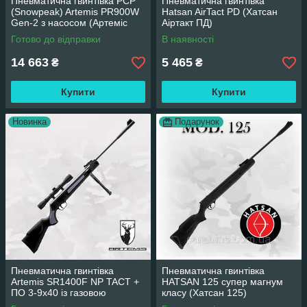
Пневматична гвинтівка PCP
Пневматична гвинтівка
(Snowpeak) Artemis PR900W
Hatsan AirTact PD (Хатсан
Gen-2 з насосом (Артеміс
Аіртакт ПД)
ПР900)
Готово до відправки
В наявності
14 663
5 465
₴
₴
Купити
Купити
Новинка
Подарунок
Пневматична гвинтівка
Пневматична гвинтівка
Artemis SR1400F NP TACT +
HATSAN 125 супер магнум
ПО 3-9x40 із газовою
класу (Хатсан 125)
пружиною (Артеміс