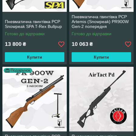
Пневматична гвинтівка PCP
Пневматична гвинтівка PCP
Artemis (Snowpeak) PR900W
Snowpeak SPA T-Rex Bullpup
Gen-2 попередня
накачування 274 м/с (Артеміс
Готово до відправки
Готово до відправки
ПР900)
13 800
10 063
₴
₴
Купити
Купити
Подарунок