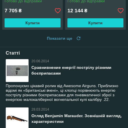
Готово до відправки
Готово до відправки
СР1400Ф)
7 705
12 144
₴
₴
Купити
Купити
Показати ще
Статті
20.06.2014
Сравнивнение енергії пострілу різними
боєприпасами
Пропонуємо цікавий ролик від Awesome Airguns. Приблизно
відомі як «Британські вчені», ці хлопці порівнюють енергію
пострілу різними боєприпасами для пневматичної зброї з
енергією малокаліберної вогнепальної кулі калібру .22.
28.03.2014
Огляд Benjamin Marauder. Зовнішній вигляд,
характеристики