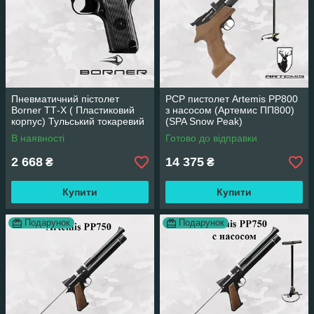
Пневматичний пістолет
PCP пистолет Artemis PP800
Borner ТТ-X ( Пластиковий
з насосом (Артемис ПП800)
корпус) Тульський токаревий
(SPA Snow Peak)
ТТ газобалонний CO2
В наявності
Готово до відправки
2 668
14 375
₴
₴
Купити
Купити
Подарунок
Подарунок