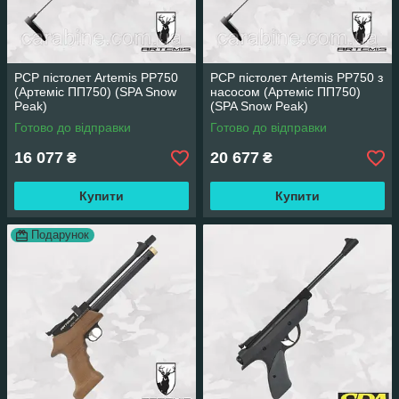
PCP пістолет Artemis PP750
PCP пістолет Artemis PP750 з
(Артеміс ПП750) (SPA Snow
насосом (Артеміс ПП750)
Peak)
(SPA Snow Peak)
Готово до відправки
Готово до відправки
16 077
20 677
₴
₴
Купити
Купити
Подарунок