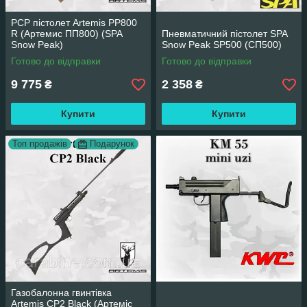
PCP пістолет Artemis PP800
R (Артемис ПП800) (SPA
Пневматичний пістолет SPA
Snow Peak)
Snow Peak SP500 (СП500)
Готово до відправки
Готово до відправки
9 775
2 358
₴
₴
Купити
Купити
Топ продажів
Подарунок
Газобалонна гвинтівка
Artemis CP2 Black (Артеміс