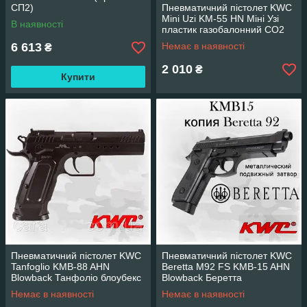
СП2)
Пневматичний пістолет KWC
Mini Uzi KM-55 HN Міні Узі
В наявності
пластик газобалонний CO2
6 613
Немає в наявності
₴
2 010
₴
Купити
Пневматичний пістолет KWC
Пневматичний пістолет KWC
Tanfoglio KMB-88 AHN
Beretta M92 FS KMB-15 AHN
Blowback Танфоліо блоубекс
Blowback Беретта
газобалонний CO2
автоматичний вогонь блоубек
Немає в наявності
Немає в наявності