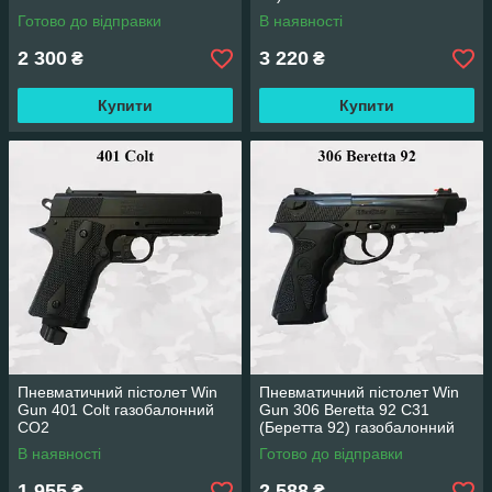
Готово до відправки
В наявності
2 300
3 220
₴
₴
Купити
Купити
Пневматичний пістолет Win
Пневматичний пістолет Win
Gun 401 Colt газобалонний
Gun 306 Beretta 92 C31
CO2
(Беретта 92) газобалонний
CO2
В наявності
Готово до відправки
1 955
2 588
₴
₴