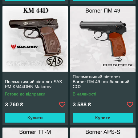
Пневматичний пістолет
Пневматичний пістолет SAS
Borner ПМ 49 газобалонний
PM KM44DHN Makarov
CO2
Готово до відправки
В наявності
3 760
3 588
₴
₴
Купити
Купити