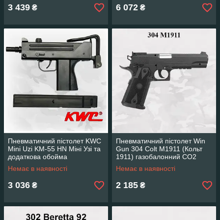
3 439
6 072
₴
₴
Пневматичний пістолет KWC
Пневматичний пістолет Win
Mini Uzi KM-55 HN Міні Узі та
Gun 304 Colt M1911 (Кольт
додаткова обойма
1911) газобалонний CO2
Немає в наявності
Немає в наявності
3 036
2 185
₴
₴