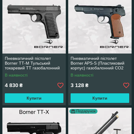
Пневматичний пістолет
Пневматичний пістолет
Borner ТТ-М Тульський
Borner APS-S (Пластиковий
токаревий ТТ газобалонний
корпус) газобалонний CO2
CO2
В наявності
В наявності
4 830
3 128
₴
₴
Купити
Купити
Подарунок