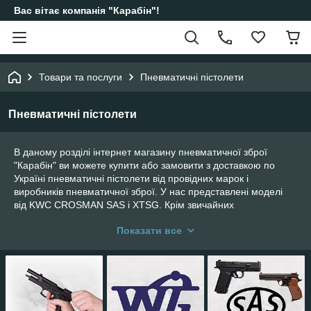
Вас вітає компанія "Карабін"!
Товари та послуги
Пневматичні пістолети
Пневматичні пістолети
В даному розділі інтернет магазину пневматичної зброї
"Карабін" ви можете купити або замовити з доставкою по
Україні пневматичні пістолети від провідних марок і
виробників пневматичної зброї. У нас представлені моделі
від KWC CROSMAN SAS і XTSG. Крім звичайних
газобалонних CO2 пістолетів у нас є так само
переломні
Показати все
пістолет XTSG
і
мультикомпресионные пістолети Crosman
.
Увага!
Всі пневматична зброя,що купується в
нашому магазині,має максимальний