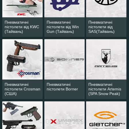
калібр 4,5 мм та згідно з законодавством
України,не потребує дозвільних
документів та обмежень на його
придбання,носіння та використання. Всі
Пневматичні
Пневматичні
Пневматичні
особи,що досягли 18 років,мають змогу
пістолети від KWC
пістолети від Win
пістолети від
придбати у нас будь-яку пневматику і
(Тайвань)
Gun (Тайвань)
SAS(Тайвань)
револьвер під патрон Флобера.
Пневматичні
Пневматичні
Пневматичні
пістолети Crosman
пістолети Borner
пістолети Artemis
(США)
(SPA Snow Peak)