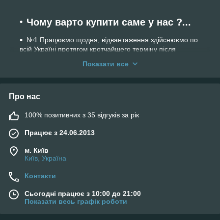
Чому варто купити саме у нас ?...
№1 Працюємо щодня, відвантаження здійснюємо по
всій Україні протягом кротчайшего терміну після
замовлення
Показати все
№2 Кваліфікована консультація досвідчених
продавців з 15-річним стажем роботи у сфері
пневматичної та спортивної зброї
Про нас
№3 Доставка по Украине БЕСПЛАТНАЯ при условии
предоплаты
100% позитивних з 35 відгуків за рік
№4 Удобная система оплаты : ( оплата при
Працює з 24.06.2013
получении и его предварительного осмотра в
отделении перевозчика или предварительная оплата
м. Київ
на карту ПриватБанка )
Київ, Україна
№5 Компанией
PROM
.
UA
мы признаны лучшей
Контакти
компанией по качеству обслуживания клиентов
№6 Рейтинг за відгуками клієнтів
Сьогодні працює з 10:00 до 21:00
Показати весь графік роботи
№7 Офіційна гарантія на весь товар 3 місяці
№8 Післягарантійний сервіс. Якісно і недорого