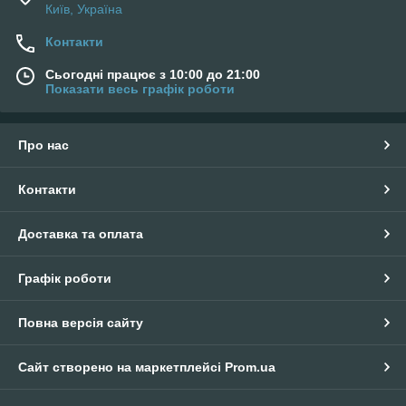
компанією з якості обслуговування клієнтів
Київ, Україна
№6 Рейтинг за відгуками клієнтів
Контакти
№7 Офіційна гарантія на весь товар 3 місяці
Сьогодні працює з 10:00 до 21:00
№8 Післягарантійний сервіс. Якісно і недорого
Показати весь графік роботи
№9 Дозвільних документів на придбання і носіння
виробів не вимагається, згідно із законом України
№10 Гнучка система знижок
Про нас
№11 Страховка покупки в розмірі 3000.00 грн
від
PROM
.
UA
Контакти
Доставка та оплата
Графік роботи
Повна версія сайту
Сайт створено на маркетплейсі
Prom.ua