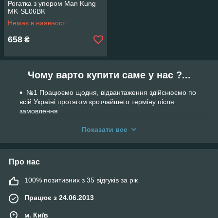
Рогатка з упором Man Kung
MK-SL06BK
Немає в наявності
658
₴
Чому варто купити саме у нас ?...
№1 Працюємо щодня, відвантаження здійснюємо по
всій Україні протягом кротчайшего терміну після
замовлення
№2 Кваліфікована консультація досвідчених
Показати все
продавців з 15-річним стажем роботи у сфері
пневматичної та спортивної зброї
№3 Доставка по Україні БЕЗКОШТОВНА при умові
Про нас
передоплати
№4 Зручна система оплати ( оплата при отриманні
100% позитивних з 35 відгуків за рік
та його попереднього огляду в відділенні перевізника
або попередня оплата на картку Приватбанку )
Працює з 24.06.2013
№5 Компанією
PROM
.
UA
ми визнано найкращою
м. Київ