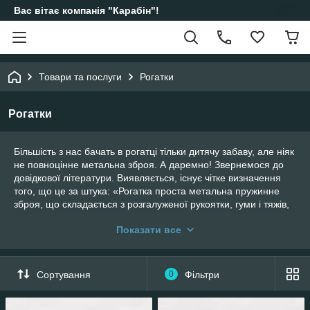
Вас вітає компанія "Карабін"!
Товари та послуги
Рогатки
Рогатки
Більшість з нас бачать в рогатці тільки дитячу забаву, але ніяк
не повноцінне метальна зброя. А даремно! Звернемося до
довідкової літератури. Виявляється, існує чітке визначення
того, що це за штука: «Рогатка проста метальна пружинне
зброя, що складається з розгалуженої рукоятки, гуми і тяжів,
куди вставляється снаряд».
Показати все
Купити рогатки провідних виробників Ви
можете в цьому розділі нашого
інтернет-магазину.
Сортування
0
Фільтри
Провідні позиції у випуску сучасних рогаток займають фірми
Marksman (США), Combow (США) і Advance (Італія),