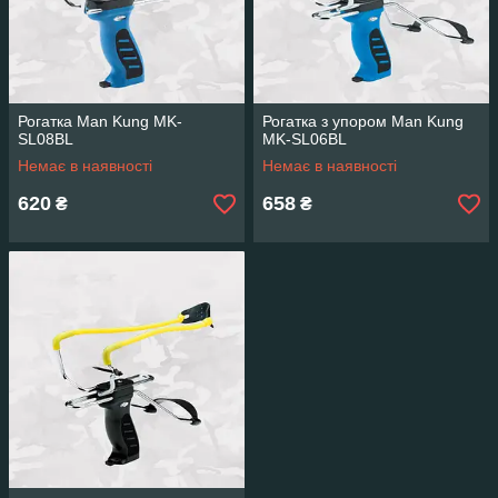
Рогатка Man Kung MK-
Рогатка з упором Man Kung
SL08BL
MK-SL06BL
Немає в наявності
Немає в наявності
620
658
₴
₴