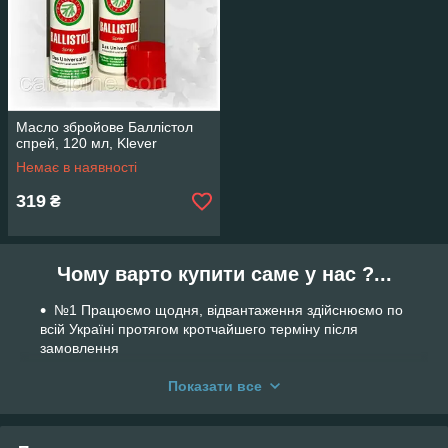
Масло збройове Баллістол
спрей, 120 мл, Klever
Немає в наявності
319
₴
Чому варто купити саме у нас ?...
№1 Працюємо щодня, відвантаження здійснюємо по
всій Україні протягом кротчайшего терміну після
замовлення
№2 Кваліфікована консультація досвідчених
Показати все
продавців з 15-річним стажем роботи у сфері
пневматичної та спортивної зброї
№3 Доставка по Україні БЕЗКОШТОВНА при умові