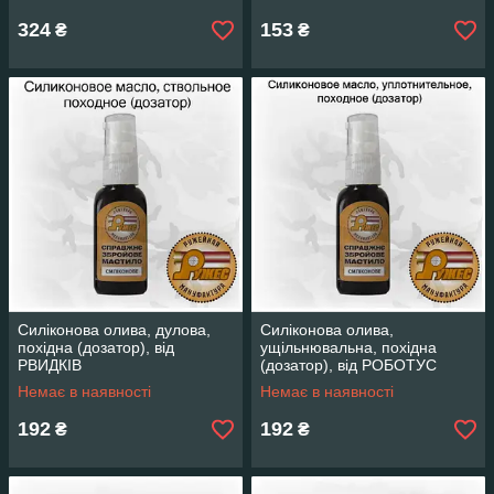
324
153
₴
₴
Силіконова олива, дулова,
Силіконова олива,
похідна (дозатор), від
ущільнювальна, похідна
РВИДКІВ
(дозатор), від РОБОТУС
Немає в наявності
Немає в наявності
192
192
₴
₴