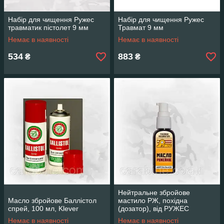
Набір для чищення Ружес
Набір для чищення Ружес
травматик пістолет 9 мм
Травмат 9 мм
Немає в наявності
Немає в наявності
534
883
₴
₴
Нейтральне збройове
Масло збройове Баллістол
мастило РЖ, похідна
спрей, 100 мл, Klever
(дозатор), від РУЖЕС
Немає в наявності
Немає в наявності