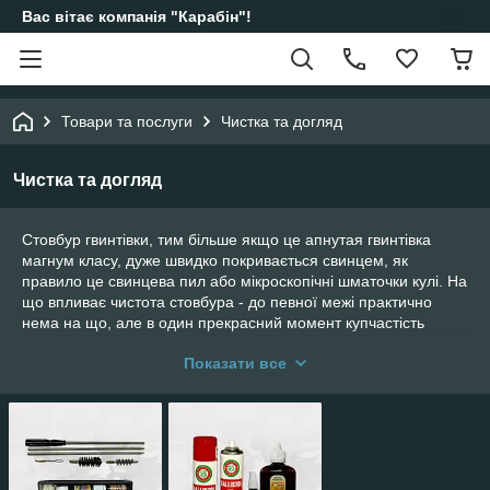
Вас вітає компанія "Карабін"!
Товари та послуги
Чистка та догляд
Чистка та догляд
Стовбур гвинтівки, тим більше якщо це апнутая гвинтівка
магнум класу, дуже швидко покривається свинцем, як
правило це свинцева пил або мікроскопічні шматочки кулі. На
що впливає чистота стовбура - до певної межі практично
нема на що, але в один прекрасний момент купчастість
починає падати і про точної стрільби можна забути. Ми
Показати все
пропонуємо Вам набори і масло для чищення Вашого
пневматичної зброї і револьверів Флобера.
Купити набори для чищення
пневматичної зброї
Ви можете в даному розділі нашого інтернет-магазину. Ми