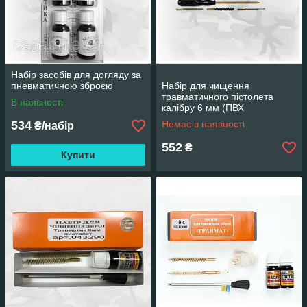
Набір засобів для догляду за
пневматичною зброєю
Набір для чищення
травматичного пістолета
В наявності
калібру 6 мм (ПВХ
паковання, шомпол, 2 йорші,
534
Немає в наявності
₴/набір
вишер) арт 06034
552
₴
Купити