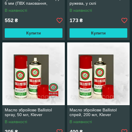
6 мм (ПВХ паковання,
ружева, у склі
шомпол, 3 йорші) арт 06001
В наявності
В наявності
552
173
₴
₴
Купити
Купити
Масло збройове Ballistol
Масло збройове Ballistol
spray, 50 мл, Klever
спрей, 200 мл, Klever
В наявності
В наявності
205
400
₴
₴