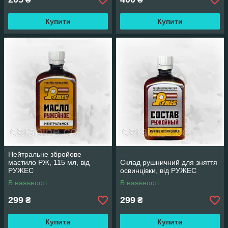
Купити
Купити
Нейтральне збройове
мастило РЖ, 115 мл, від
Склад рушничний для зняття
РУЖЕС
освинцівки, від РУЖЕС
В наявності
В наявності
299
299
₴
₴
Купити
Купити