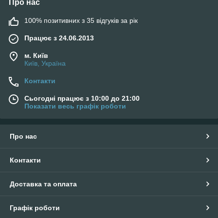
Про нас
передоплати
№4 Зручна система оплати ( оплата при отриманні
100% позитивних з 35 відгуків за рік
та його попереднього огляду в відділенні перевізника
або попередня оплата на картку Приватбанку )
Працює з 24.06.2013
№5 Компанією
PROM
.
UA
ми визнано найкращою
м. Київ
компанією з якості обслуговування клієнтів
Київ, Україна
№6 Рейтинг за відгуками клієнтів
Контакти
№7 Офіційна гарантія на весь товар 3 місяці
Сьогодні працює з 10:00 до 21:00
№8 Постгарантийный сервис. Качественно и
Показати весь графік роботи
недорого
№9 Разрешительных документов на покупку и
ношение изделий не требуется, согласно закону
Про нас
Украины
№10 Гибкая система скидок
Контакти
№11 Страховка покупки в размере 3000.00 грн от
PROM
.
UA
Доставка та оплата
Графік роботи