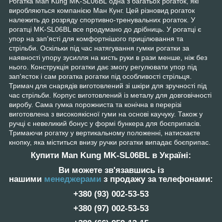
Рогатка Man Kung MK-SL06BL одна з багатьох рогаток, які
виробляються компанією Ман Кунг. Цей різновид рогаток
належить до розряду спортивно-тренувальних рогаток. У
рогатці MK-SL06BL все продумано до дрібниць. У рогатці є
упор на зап'ясті для комфортнішого прицілювання та
стрільби. Оскільки під час натягування гумки рогатки за
наявності упору зусилля на кисть руки в рази менше, ніж без
нього. Конструкція рогатки дає змогу регулювати упор під
зап'ясток і сам рогатка рогатки під особливості стрільця.
Тримач для снарядів виготовлений зі шкіри для зручності під
час стрільби. Корпус виготовлений із металу для довговічності
виробу. Сама гумка порожниста та конічна в перерізі
виготовлена з високоякісної гуми на основі каучуку. Також у
ручці є невеликий бонус у формі бункера для боєприпасів.
Тримаючи рогатку у вертикальному положенні, натискаєте
кнопку, яка міститься внизу ручки рогатки випадає боєприпас.
Купити Man Kung MK-SL06BL в Україні:
Ви можете зв'язавшись із
нашими
менеджерами
з продажу за телефонами:
+380 (93) 002-53-53
+380 (97) 002-53-53