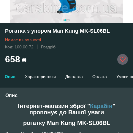
Рогатка з упором Man Kung MK-SL06BL
Немає в наявності
Код: 100.00.72
Роздріб
658
₴
Опис
Характеристики
Доставка
Оплата
Умови п
Опис
Інтернет-магазин зброї "
Карабін
"
пропонує до Вашої уваги
рогатку Man Kung MK-SL06BL