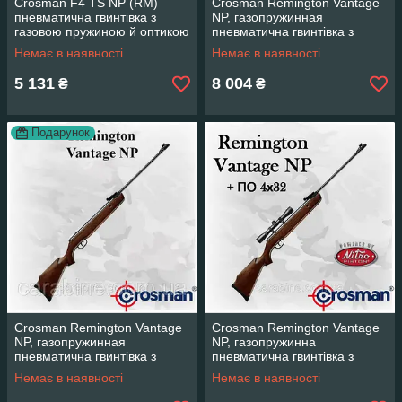
Crosman F4 TS NP (RM)
Crosman Remington Vantage
пневматична гвинтівка з
NP, газопружинная
газовою пружиною й оптикою
пневматична гвинтівка з
Rifle scope 3-9x40 (Кросман
оптикою 4х32
Немає в наявності
Немає в наявності
Ф4)
5 131
8 004
₴
₴
Подарунок
Crosman Remington Vantage
Crosman Remington Vantage
NP, газопружинная
NP, газопружинна
пневматична гвинтівка з
пневматична гвинтівка з
оптикою 4х32
оптикою 4х32
Немає в наявності
Немає в наявності