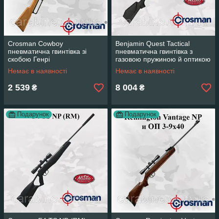
Crosman Cowboy
Benjamin Quest Tactical
пневматична гвинтівка зі
пневматична гвинтівка з
скобою Генрі
газовою пружиною й оптикою
4х32 (Кросман Квест
Немає в наявності
Немає в наявності
Тактикал)
2 539
8 004
₴
₴
Подарунок
Подарунок