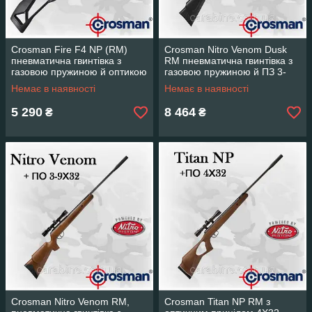
Crosman Fire F4 NP (RM)
Crosman Nitro Venom Dusk
пневматична гвинтівка з
RM пневматична гвинтівка з
газовою пружиною й оптикою
газовою пружиною й ПЗ 3-
4х32 (Кросман Фаєр Ф4)
9х32
Немає в наявності
Немає в наявності
5 290
8 464
₴
₴
Crosman Nitro Venom RM,
Crosman Titan NP RM з