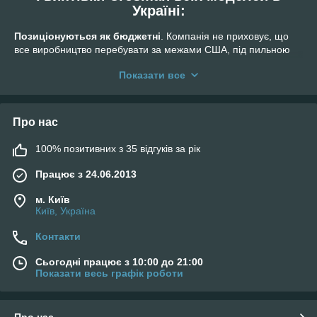
Україні:
Позиціонуються як бюджетні
. Компанія не приховує, що
все виробництво перебувати за межами США, під пильною
увагою представників компанії, завдяки цьому вийшло
Показати все
домогтися невисокої ціни при високій якості. Не дивлячись на
свою невелику ціну, гвинтівки Crosman порівнянні з
європейськими стандартами якості, при цьому вони зовсім не
вибагливі і цілком ремонтопридатні. З-за гарного
Про нас
співвідношення ціна-якість купити гвинтівки Crosman може
будь-який пересічний обиватель, саме цього принципу
100% позитивних з 35 відгуків за рік
дотримуються в Crosman.
Працює з 24.06.2013
Купити гвинтівку crosman
сьогодні не проблема: вони
продаються практично в кожному спеціалізованому магазині і
м. Київ
на інтернет-майданчиках. Головне, не розгубитися в
Київ, Україна
асортименті, який дійсно дуже широкий.
ОСОБЛИВОСТІ МОДЕЛЕЙ КРОСМАН
Контакти
Модельний ряд цього пневматичної зброї включає безліч
Сьогодні працює з 10:00 до 21:00
Показати весь графік роботи
найрізноманітніших рушниць. Серед них можна виділити
наступні типи гвинтівок:
Пружинно-поршнева, 1 ― зарядна