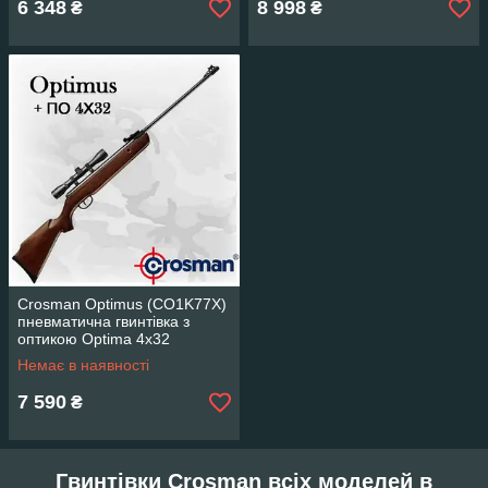
6 348
8 998
₴
₴
Crosman Optimus (CO1K77X)
пневматична гвинтівка з
оптикою Optima 4x32
Немає в наявності
7 590
₴
Гвинтівки Crosman всіх моделей в