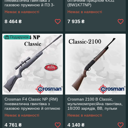
пневматична гвинтівка з
оптичним прицілом 4Х32
газовою пружиною й ПЗ 3-
(BW1K77NP)
9х32
Немає в наявності
Немає в наявності
8 464
7 935
₴
₴
Подарунок
Crosman F4 Classic NP (RM)
Crosman 2100 В Classic,
пневматична гвинтівка з
мультикомпресійна гвинтівка,
газовою пружиною й оптикою
18/200 зарядів, ВВ, пульки
4х32 (Кросман Ф4)
Немає в наявності
Немає в наявності
4 761
4 140
₴
₴