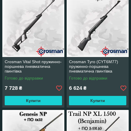
Рушниці відрізняються надійністю і простотою
системи, тому при правильній експлуатації і
обслуговуванні пневматичні гвинтівки Кросман можуть
служити довгі роки.
Зброя Crosman в першу чергу призначений для
розважальної стрільби, хоча для полювання на дрібних
звірів і птахів теж підійде.
Crosman Vital Shot пружинно-
Crosman Tyro (CYT6M77)
поршнева пневматична
пружинно-поршнева
гвинтівка
пневматична гвинтівка
Готово до відправки
Готово до відправки
7 728
6 624
₴
₴
Купити
Купити