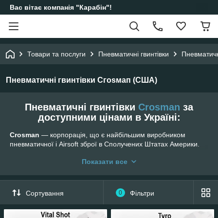
Вас вітає компанія "Карабін"!
Товари та послуги
Пневматичні гвинтівки
Пневматичн
Пневматичні гвинтівки Сгоѕмап (США)
Пневматичні гвинтівки
Crosman
за
доступними цінами в Україні:
Crosman
— корпорація, що є найбільшим виробником
пневматичної і Airsoft зброї в Сполучених Штатах Америки.
Продукти Crosman, як правило, недорогі і орієнтовані на
Показати все
молодіжну аудиторію. Хоча якість і точність, як правило,
вважаються порівнянними з європейськими стандартами,
деякі продукти Кросман виявляються більш міцними і
невибагливими
Сортування
0
Фільтри
Пневматичні гвинтівки Crosman – ідеальний
бюджетний варіант зброї для початківців стрільців.