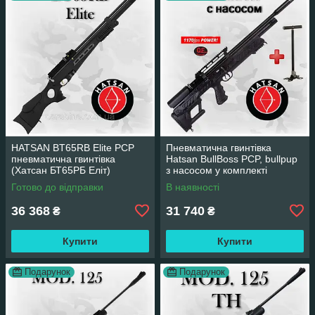
HATSAN BT65RB Elite PCP
Пневматична гвинтівка
пневматична гвинтівка
Hatsan BullBoss PCP, bullpup
(Хатсан БТ65РБ Еліт)
з насосом у комплекті
(Хатсан Булбос)
Готово до відправки
В наявності
36 368
31 740
₴
₴
Купити
Купити
Подарунок
Подарунок