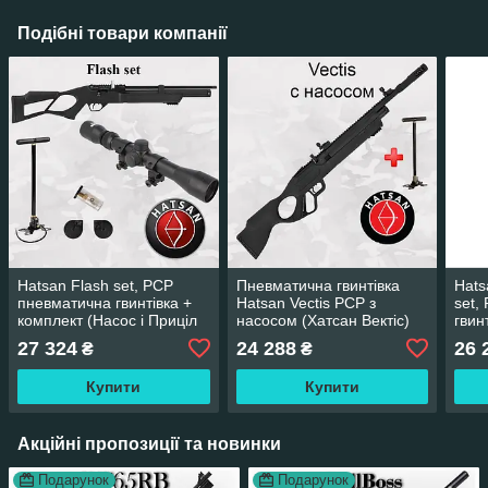
Подібні товари компанії
Hatsan Flash set, PCP
Пневматична гвинтівка
Hats
пневматична гвинтівка +
Hatsan Vectis PCP з
set,
комплект (Насос і Приціл
насосом (Хатсан Вектіс)
гвин
4х32) (Хатсан Флеш Сет)
4х32
27 324
24 288
26 
₴
₴
Купити
Купити
Акційні пропозиції та новинки
Подарунок
Подарунок