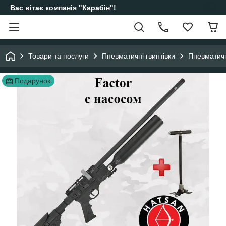
Вас вітає компанія "Карабін"!
Товари та послуги
Пневматичні гвинтівки
Пневматичн
Подарунок