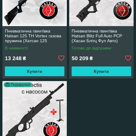
Пневматична гвинтівка
Пневматична гвинтівка
Hatsan 125 TH Vortex газова
Hatsan Blitz Full Auto PCP
пружина (Хатсан 125
(Хасан Блітц Фул Авто)
вортекс)
В наявності
Готово до відправки
13 248
50 209
₴
₴
Купити
Купити
Подарунок