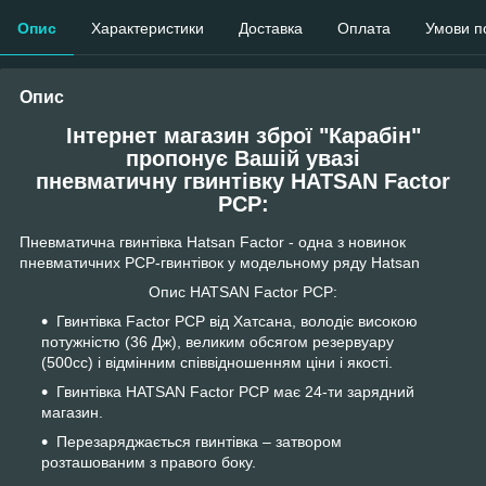
Опис
Характеристики
Доставка
Оплата
Умови п
Опис
Інтернет магазин зброї "Карабін"
пропонує Вашій увазі
пневматичну гвинтівку HATSAN Factor
PCP:
Пневматична гвинтівка Hatsan Factor - одна з новинок
пневматичних РСР-гвинтівок у модельному ряду Hatsan
Опис HATSAN Factor PCP:
Гвинтівка Factor PCP від ​​Хатсана, володіє високою
потужністю (36 Дж), великим обсягом резервуару
(500сс) і відмінним співвідношенням ціни і якості.
Гвинтівка HATSAN Factor PCP має 24-ти зарядний
магазин.
Перезаряджається гвинтівка – затвором
розташованим з правого боку.