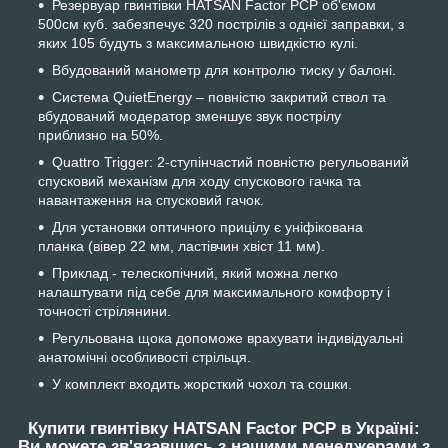
Резервуар гвинтівки HATSAN Factor PCP об'ємом
500см куб. забезпечує 320 пострілів з однієї заправки, з
яких 105 будуть з максимальною швидкістю кулі.
Вбудований манометр для контролю тиску у балоні.
Система QuietEnergy – повністю закритий ствол та
вбудований модератор зменшує звук пострілу
приблизно на 50%.
Quattro Trigger: 2-ступінчастий повністю регульований
спусковий механізм для ходу спускового гачка та
навантаження на спусковий гачок.
Для установки оптичного прицілу є уніфікована
планка (вівер 22 мм, ластівчин хвіст 11 мм).
Приклад - телескопічний, який можна легко
налаштувати під себе для максимального комфорту і
точності стрілянини.
Регульована щока допоможе врахувати індивідуальні
анатомічні особливості стрільця.
У комплект входить жорсткий чохол та сошки.
Купити гвинтівку HATSAN Factor PCP в Україні:
Ви можете зв'язавшись з нашими менеджерами з