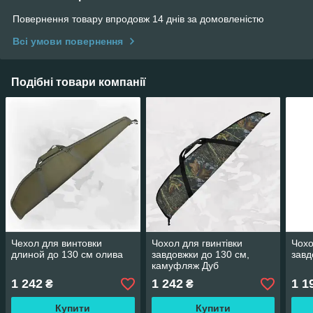
Повернення товару впродовж 14 днів за домовленістю
Всі умови повернення
Подібні товари компанії
Чехол для винтовки
Чохол для гвинтівки
Чохо
длиной до 130 см олива
завдовжки до 130 см,
завд
камуфляж Дуб
1 242
1 242
1 1
₴
₴
Купити
Купити