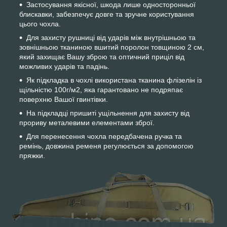
Застосування якісної, шкода лише односторонньої
блискавки, забезпечує довге та зручне користування
цього чохла.
Для захисту рушниці від ударів між внутрішньою та
зовнішньою тканиною вшитий поролон товщиною 2 см,
який захищає Вашу зброю та оптичний приціл від
можливих ударів та падінь.
Як підкладка в чохлі використана тканина флізелін із
щільністю 100г/м2, яка гарантовано не подряпає
поверхню Вашої гвинтівки.
На підкладці пришиті ущільнення для захисту від
прориву металевими елементами зброї.
Для перенесення чохла передбачена ручка та
ремінь, довжина ременя регулюється за допомогою
пряжки.