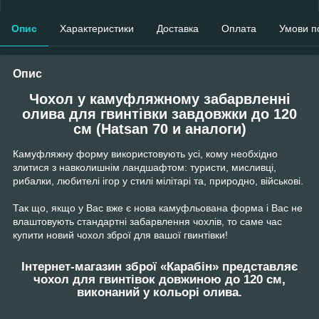
Опис
Характеристики
Доставка
Оплата
Умови п
Опис
Чохол у камуфляжному забарвленні
олива для гвинтівки завдовжки до 120
см (Hatsan 70 и аналоги)
Камуфляжну форму використовують усі, кому необхідно
злитися з навколишнім ландшафтом: туристи, мисливці,
рибалки, любителі ігор у стилі мілітарі та, природно, військові.
Так що, якщо у Вас вже є нова камуфльована форма і Вас не
влаштовують стандартні забарвлення чохлів, то саме час
купити новий чохол зброї для вашої гвинтівки!
Інтернет-магазин зброї «Карабін» представляє
чохол для гвинтівок довжиною до 120 см,
виконаний у кольорі олива.