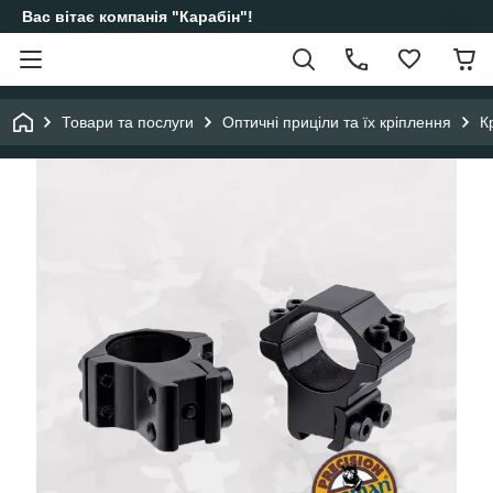
Вас вітає компанія "Карабін"!
Товари та послуги
Оптичні приціли та їх кріплення
К