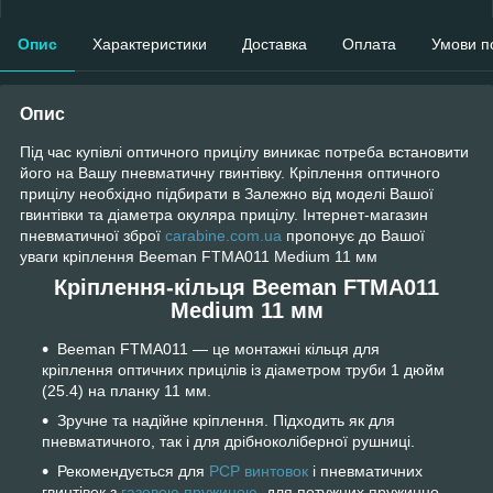
Опис
Характеристики
Доставка
Оплата
Умови п
Опис
Під час купівлі оптичного прицілу виникає потреба встановити
його на Вашу пневматичну гвинтівку. Кріплення оптичного
прицілу необхідно підбирати в Залежно від моделі Вашої
гвинтівки та діаметра окуляра прицілу. Інтернет-магазин
пневматичної зброї
carabine.com.ua
пропонує до Вашої
уваги кріплення Beeman FTMA011 Medium 11 мм
Кріплення-кільця Beeman FTMA011
Medium 11 мм
Beeman FTMA011 — це монтажні кільця для
кріплення оптичних прицілів із діаметром труби 1 дюйм
(25.4) на планку 11 мм.
Зручне та надійне кріплення. Підходить як для
пневматичного, так і для дрібноколіберної рушниці.
Рекомендується для
РСР винтовок
і пневматичних
гвинтівок з
газовою пружиною
, для потужних пружинно-