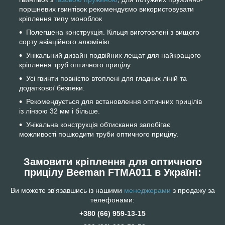
поршневих гвинтівок рекомендуємо використовувати
кріплення типу моноблок
Полегшена конструкція. Кільця виготовлені з вищого
сорту авіаційного алюмінію
Унікальний дизайн подвійних лещат для найкращого
кріплення труб оптичного прицілу
Усі гвинти повністю втоплені для гладких ліній та
додаткової безпеки.
Рекомендується для встановлення оптичних прицілів
із лінзою 32 мм і більше.
Унікальна конструкція обтискання запобігає
можливості пошкодити труби оптичного прицілу.
Замовити кріплення для оптичного
прицілу Beeman FTMA011 в Україні:
Ви можете зв'язавшись із нашими
менеджерами
з продажу за
телефонами:
+38‎0 (66) 959-13-15