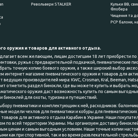
an
Револьвери STALKER
Кульки BB, сви
Флобера
Чищення та д
ta
PCP балони, н
a
го оружия и товаров для активного отдыха.
едлагает всем желающим, лицам достигшим 18 лет приобрести по 
товки, ружья с предварительной подкачкой, пневматические пист
брать точную копию боевого оружия, а также широкий выбор аксес
шем интернет магазине пневматического оружия и товаров для а
т ведущих производителей мира: KWC, Crosman, Kral, Beeman, Hats
ит отметить раздел бинокли, где вы можете купить и выбрать моде
вматического оружия даст возможность купить по самым выгодным
 биноклей для охоты, туризма и путешествий.
бору пневматики и комплектующим к ней, расходников: балончики
ные модели чехлов для пневматики и кобуры для пневматических 
 товаров для активного отдыха Карабин в Украине. Наши покупате
м по всей территории Украины. Мы организуем доставку биноклей,
ным ценам и самым выгодным условиям. Наши точные копии насто
ми как при спортивной, так и во время развлекательной стрельбы.