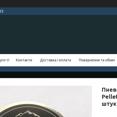
15
уги
Контакти
Доставка і оплата
Повернення та обмін
Пнев
Pelle
штук