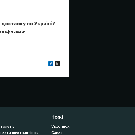
х доставку по Україні?
телефонами:
Ножі
столетів
Victorinox
вматичних гвинтівок
Ganzo