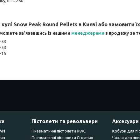
ку, шт.: 250
кулі Snow Peak Round Pellets в Києві або замовити ї
 можете зв'язавшись із нашими
менеджерами
з продажу за 
-53
-53
3-15
ки
Пістолети та револьвери
Аксесуари
SAN
Пневматичні пістолети KWC
Кобури для пі
man
Пневматичні пістолети Crosman
Чохли для пне