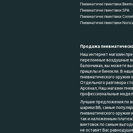
Пневматичні гвинтівки Beem
Пневматичні гвинтівки SPA
Пневматичні гвинтівки Come
Пневматичні гвинтівки Noric
Продажа пневматическо
Наш интернет магазин пр
переломные воздушные вин
балончиках, вы можете вы
прицелы и бинокли. В на
пневматического оружия о
Отдельного разговора сто
Арсенал, Наш магазин пне
профессиональные модели
Лучшие предложения по вы
шарики ВВ, самые популяр
пневматического оружия и
так и наложенным платежо
винтовок по самым выгод
не оставят Вас равнодушны