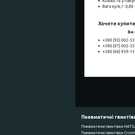
Кількість у пакун
Вага кулі, г: 0,86
Хочете купити 
Ви
+380 (93) 002-53
+380 (97) 002-53
+38‎0 (66) 959-1
Пневматичні гвинтів
Пневматичні гвинтівки HAT
Пневматичні гвинтівки Сros