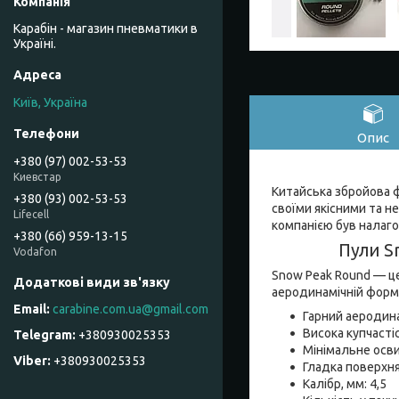
Карабін - магазин пневматики в
Україні.
Київ, Україна
Опис
+380 (97) 002-53-53
Киевстар
Китайська збройова ф
+380 (93) 002-53-53
своїми якісними та 
Lifecell
компанією був налаг
+380 (66) 959-13-15
Пули S
Vodafon
Snow Peak Round — це
аеродинамічній формі
carabine.com.ua@gmail.com
Гарний аеродина
Висока купчасті
+380930025353
Мінімальне осви
+380930025353
Гладка поверхн
Калібр, мм: 4,5