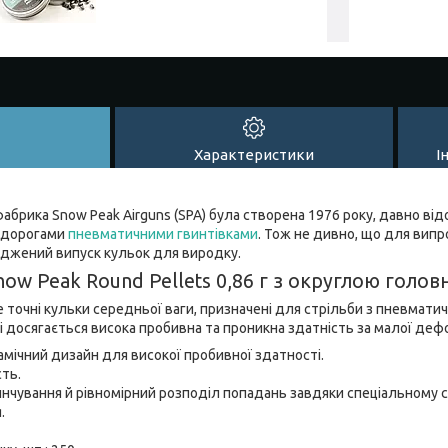
Характеристики
І
абрика Snow Peak Airguns (SPA) була створена 1976 року, давно ві
недорогами
пневматичними гвинтівками
. Тож не дивно, що для випр
оджений випуск кульок для виродку.
now Peak Round Pellets 0,86 г з округлою голо
 точні кульки середньої ваги, призначені для стрільби з пневматич
 досягається висока пробивна та проникна здатність за малої дефор
мічний дизайн для високої пробивної здатності.
сть.
нчування й рівномірний розподіл попадань завдяки спеціальному с
я.