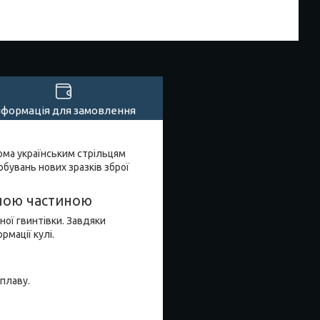
нформація для замовлення
дома українським стрільцям
обувань нових зразків зброї
вною частиною
ної гвинтівки. Завдяки
мації кулі.
плаву.