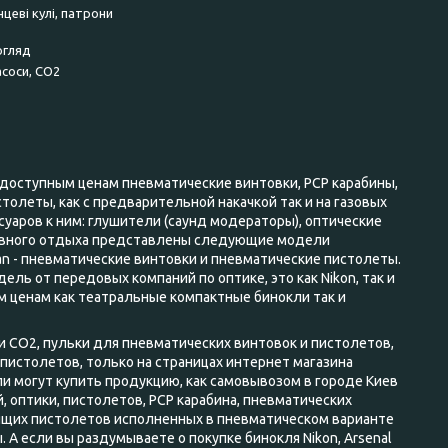
нцеві кулі, патрони
огляд
асоси, CO2
доступным ценам пневматические винтовки, PCP карабины,
олеты, как с предварительной накачкой так и на газовых
суаров к ним: глушители (саунд модераторы), оптические
ктивного отдыха представлены следующие модели
an - пневматические винтовки и пневматические пистолеты.
ль от передовых компаний по оптике, это как Nikon, так и
 ценам как театральные компактные бинокли так и
 CO2, пульки для пневматических винтовок и пистолетов,
пистолетов, только на страницах интернет магазина
ли могут купить продукцию, как самовывозом в городе Киев
 оптики, пистолетов, PCP карабина, пневматических
ящих пистолетов исполненных в пневматическом варианте
 А если вы раздумываете о покупке бинокля Nikon, Arsenal