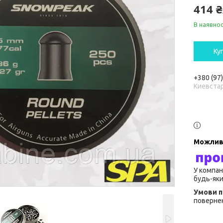
414 
В наявнос
Ку
+380 (97
Киевста
У компан
будь-яки
повернен