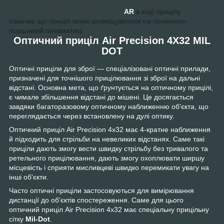
кратність забезпечує більшу стабільність прицілу, а отже —
триваліший експлуатаційний цикл.
AR
в коді прицілу
означає що приціл може розміщуватися на пружинно-
поршневій пневматиці.
Оптичний приціл Air Precision 4X32 MIL
DOT
Оптичні приціли для зброї — спеціалізовані оптичні прилади,
призначені для точнішого прицілювання зі зброї на дальні
відстані. Основна мета, що ґрунтується на оптичному прицілі,
є чимале збільшення відстані до мішені. Це досягається
завдяки багаторазовому оптичному наближенню об'єкта, що
переглядається через встановлену на дулі оптику.
Оптичний приціл Air Precision 4х32
має 4-кратне наближення
й підходить для стрільби на невеликих відстанях. Саме такі
приціли дають змогу вести швидку стрільбу без тривалого та
ретельного прицілювання, дають змогу охоплювати ширшу
місцевість і сприяти мисливцеві швидко перемикати увагу на
інші об'єкти.
Часто оптичні приціли застосовуються для вимірювання
дистанції до об'єктів спостереження. Саме для цього
оптичний приціл Air Precision 4х32 має спеціальну прицільну
сітку
Mil-Dot
.