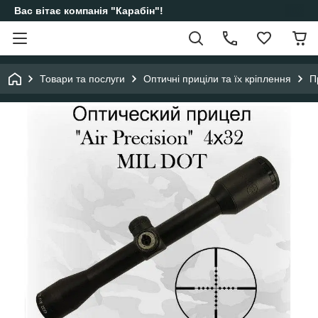
Вас вітає компанія "Карабін"!
Товари та послуги
Оптичні приціли та їх кріплення
П