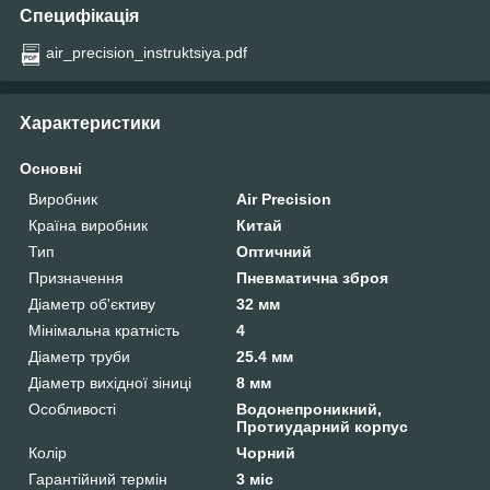
Специфікація
air_precision_instruktsiya.pdf
Характеристики
Основні
Виробник
Air Precision
Країна виробник
Китай
Тип
Оптичний
Призначення
Пневматична зброя
Діаметр об'єктиву
32 мм
Мінімальна кратність
4
Діаметр труби
25.4 мм
Діаметр вихідної зіниці
8 мм
Особливості
Водонепроникний,
Протиударний корпус
Колір
Чорний
Гарантійний термін
3 міс