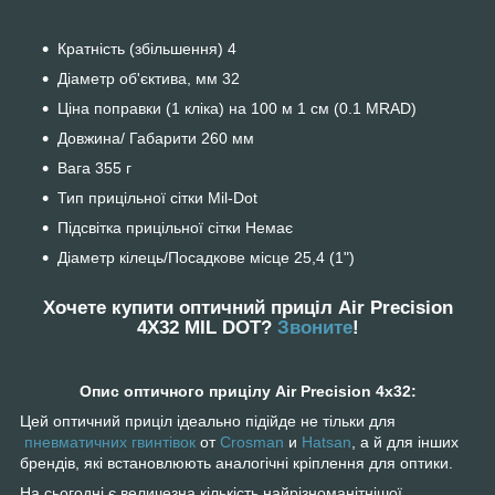
Кратність (збільшення) 4
Діаметр об'єктива, мм 32
Ціна поправки (1 кліка) на 100 м 1 см (0.1 MRAD)
Довжина/ Габарити 260 мм
Вага 355 г
Тип прицільної сітки Mil-Dot
Підсвітка прицільної сітки Немає
Діаметр кілець/Посадкове місце 25,4 (1")
Хочете купити оптичний приціл Air Precision
4X32 MIL DOT?
Звоните
!
Опис оптичного прицілу Air Precision 4х32:
Цей оптичний приціл ідеально підійде не тільки для
пневматичних гвинтівок
от
Crosman
и
Hatsan
, а й для інших
брендів, які встановлюють аналогічні кріплення для оптики.
На сьогодні є величезна кількість найрізноманітнішої