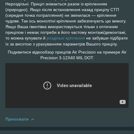
Нероздільні. Приціл знімається разом із кріпленням
(природно). Якщо після встановлення назад прицілу СТП
(середня точка потрапляння) не змінилася — кріплення
чудове. Так ось монолітні кріплення забезпечують цю вимогу.
Якщо Ваша гвинтівка використовується тільки з оптичним
прицілом і немає потреби в його частому монтажі/демонтажі,
то можна купувати й
роздільні кріплення
не забувши підібрати
їх за висотою з урахуванням параметрів Вашого прицілу.
Подивитися відеообзор прицілів Air Precision на примере Air
Precision 3-12X40 MIL DOT:
Приховати