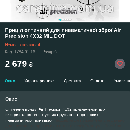
Приціл оптичний для пневматичної зброї Air
Precision 4X32 MIL DOT
Немає в наявності
Код: 1784.01.16
Роздріб
2 679
₴
Опис
Характеристики
Доставка
Оплата
Умови п
Опис
Оптичний приціл Air Precision 4х32 призначений для
використання на потужних пружинно-поршневих
пневматичних гвинтівках.
Модифікація призначена спеціально
для пружинно-поршневих гвинтівок класу "магнум". Постійна