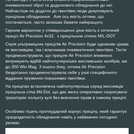
пневматичної зброї та додаткового обладнання до неї.
Найчастіше на додаток до гвинтівки люди докуповують
прицільне обладнання. Але ось якість оптики, що
постачається, часто залишає бажати найкращого.
Гарним варіантом у співвідношенні ціна-якість є оптичний
приціл Air Precision 4х32, з прицільною сіткою MIL-DOT.
Серія ультраміцних прицілів Air Precision буде однаково цікава
як мисливцям, так і власникам пневматичних гвинтівок. Тести
продемонстрували, що приціли Air Precision впевнено
витримують відбій найпопулярніших мисливських калібрів, аж
до.300 Win Mag. З іншого боку, оптика Air Precision
бездоганно продемонструвала себе у разі специфічного
віддання пружинно-поршневих гвинтівок.
На прицілах встановлена найпопулярніша серед мисливців
прицільна сітка Mil-Dot, що дає змогу оперативно скоригувати
траєкторію польоту кулі без внесення правк в самому прицілі.
Особливо тішить протиударний корпус прицілу, який гарантує
працездатність обладнання навіть у найважчих погодних
умовах