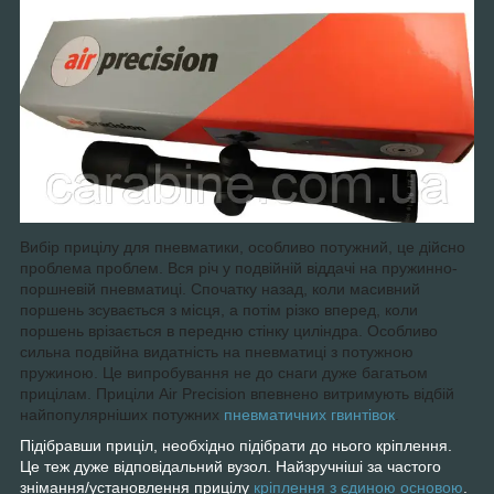
Вибір прицілу для пневматики, особливо потужний, це дійсно
проблема проблем. Вся річ у подвійній віддачі на пружинно-
поршневій пневматиці. Спочатку назад, коли масивний
поршень зсувається з місця, а потім різко вперед, коли
поршень врізається в передню стінку циліндра. Особливо
сильна подвійна видатність на пневматиці з потужною
пружиною. Це випробування не до снаги дуже багатьом
прицілам. Приціли Air Precision впевнено витримують відбій
найпопулярніших потужних
пневматичних гвинтівок
.
Підібравши приціл, необхідно підібрати до нього кріплення.
Це теж дуже відповідальний вузол. Найзручніші за частого
знімання/установлення прицілу
кріплення з єдиною основою
.