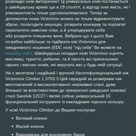
розкладні ножі вікторинокс! Ці універсальні ножі постачається
у швейцарську армію ще в 19 столітті, а відтоді їхня якість, як і
різноманітність тільки удосконалювалися. Тепер за
допомогою ножа Victorinox можна не тільки відремонтувати
зброю, полагодити амуніцію, розкрити консерву та порізати/
перепиляти невеликі гілки, а й упорядкувати себе
або
розкрити пляшечку вина. Вибрати що з цього Вам
потрібно найбільше та підібрати ніж
Victorinox для
ежедневного ношения (EDC нож)
"під себе" Ви можете на
нашому сайті
. Швейцарські складані ножі Victorinox оцінять
мисливці, туристи, рибалки, та й просто всі прихильники
гарних і якісних ножів, які виручать вас у будь-якій ситуації.
Не є винятком і надійний і зручний багатофункціональний ніж
Victorinox Climber 1.3703.3 Цей середній за розмірами ніж
виготовлений із високолегованої неіржавкої сталі, дуже
близької за властивостями до прекрасної шведської ножової
сталі Sandvik 12C27 і являє собою універсальний 15
функціональний інструмент із накладками чорного кольору.
У ножі Victorinox Climber до Вашим послугам:
Великий клинок
Малий клинок
Відкривачка для консервних банок