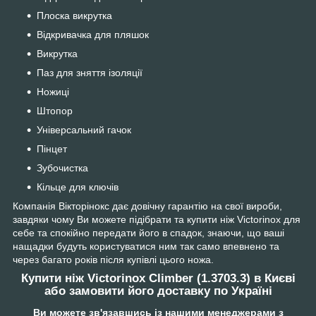
Плоска викрутка
Відкривачка для пляшок
Викрутка
Паз для зняття ізоляції
Ножиці
Штопор
Універсальний гачок
Пінцет
Зубочистка
Кільце для ключів
Компанія Вікторінокс дає довічну гарантію на свої вироби,
завдяки чому Ви можете підібрати та купити ніж Victorinox для
себе та спокійно передати його в спадок, знаючи, що ваші
нащадки будуть користуватися ним так само впевнено та
через багато років після купівлі цього ножа.
Купити ніж
Victorinox
Climber (1.3703.3)
в Києві
або замовити його доставку по Україні
Ви можете зв'язавшись із нашими менеджерами з