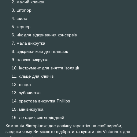
малий клинок
штопор
шило
кернер
ніж для відкривання консервів
мала викрутка
відкривачкою для пляшок
плоска викрутка
інструмент для зняття ізоляції
кільце для ключів
пінцет
зубочистка
хрестова викрутка Phillips
мінівикрутка
ліхтарик світлодіодний
Компанія Вікторінокс дає довічну гарантію на свої вироби,
завдяки чому Ви можете підібрати та купити ніж Victorinox для