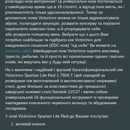
розкладні ножі вікторинокс! Ці універсальні ножі постачається
у швейцарську армію ще в 19 столітті, а відтоді їхня якість, як і
різноманітність тільки удосконалювалися. Тепер за
допомогою ножа Victorinox можна не тільки відремонтувати
зброю, полагодити амуніцію, розкрити консерву та порізати/
перепиляти невеликі гілки, а й упорядкувати себе
або
розкрити пляшечку вина. Вибрати що з цього Вам
потрібно найбільше та підібрати ніж
Victorinox для
ежедневного ношения (EDC нож)
"під себе" Ви можете на
нашому сайті
. Швейцарські ножі Victorinox оцінять мисливці,
туристи, рибалки, та й просто всі прихильники гарних і якісних
ножів, які виручать вас у будь-якій ситуації.
Не є винятком і надійний і зручний багатофункціональний ніж
Victorinox Spartan Lite Red 1.7804.T Цей середній за
розмірами ніж виготовлений із високолегованої неіржавкої
сталі, дуже близької за властивостями до прекрасної
шведської ножової сталі Sandvik 12C27 і являє собою
універсальний 16 функціональний інструмент із прозорими
накладками класичного червоного кольору та вбудованим
ліхтариком.
У ножі Victorinox Spartan Lite Red до Вашим послугам:
великий клинок