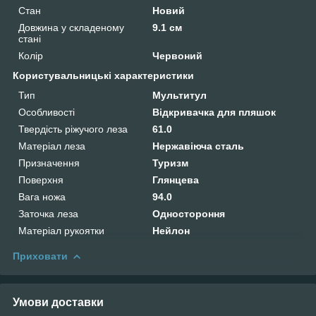
Стан
Новий
Довжина у складеному
9.1 см
стані
Колір
Червоний
Користувальницькі характеристики
Тип
Мультитул
Особливості
Відкривачка для пляшок
Твердість ріжучого леза
61.0
Матеріал леза
Нержавіюча сталь
Призначення
Туризм
Поверхня
Глянцева
Вага ножа
94.0
Заточка леза
Одностороння
Матеріал рукоятки
Нейлон
Приховати
Умови доставки