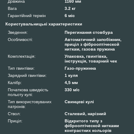
Довжина
1160 мм
Вага
3.2 кг
Гарантійний термін
6 міс
Користувальницькі характеристики
Зведення:
Перегинання стовбура
Особливості:
Автоматичний запобіжник,
приціл з фіброоптіческой
ниткам, газова пружина
Комплектація:
Упаковка, гвинтівка,
інструкція, товарний чек
Тип гвинтівки:
Газо-пружинна
Зарядний гвинтівки:
1 куля
Калібр:
4,5 мм
Початкова швидкість
330 м/с
польоту кулі:
Тип використовуваних
Свинцеві кулі
патронів:
Ствол:
Сталевий, нарізний
Приціл:
Відкритого типу з
фіброоптіческой нитками
контрастних кольорів