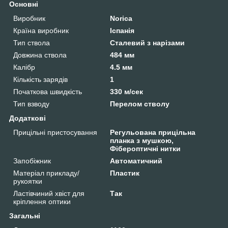
Основні
Виробник
Norica
Країна виробник
Іспанія
Тип ствола
Сталевий з нарізами
Довжина ствола
484 мм
Калібр
4.5 мм
Кількість зарядів
1
Початкова швидкість
330 м/сек
Тип взводу
Перелом стволу
Додаткові
Прицільні пристосування
Регульована прицільна
планка з мушкою,
Фібероптичні нитки
Запобіжник
Автоматичний
Матеріал прикладу/
Пластик
рукоятки
Ластівчиний хвіст для
Так
кріплення оптики
Загальні