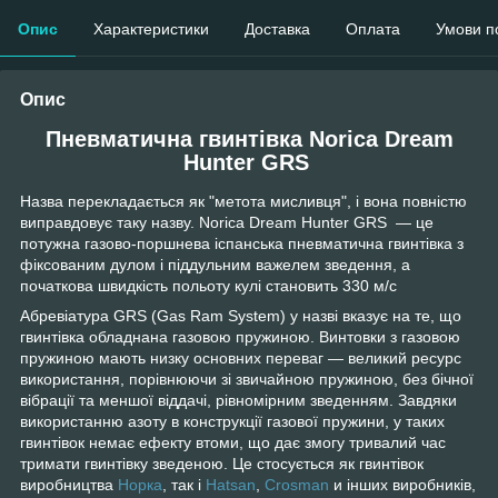
Опис
Характеристики
Доставка
Оплата
Умови п
Опис
Пневматична гвинтівка Norica Dream
Hunter GRS
Назва перекладається як "метота мисливця", і вона повністю
виправдовує таку назву. Norica Dream Hunter GRS — це
потужна газово-поршнева іспанська пневматична гвинтівка з
фіксованим дулом і піддульним важелем зведення, а
початкова швидкість польоту кулі становить 330 м/с
Абревіатура GRS (Gas Ram System) у назві вказує на те, що
гвинтівка обладнана газовою пружиною. Винтовки з газовою
пружиною мають низку основних переваг — великий ресурс
використання, порівнюючи зі звичайною пружиною, без бічної
вібрації та меншої віддачі, рівномірним зведенням. Завдяки
використанню азоту в конструкції газової пружини, у таких
гвинтівок немає ефекту втоми, що дає змогу тривалий час
тримати гвинтівку зведеною. Це стосується як гвинтівок
виробництва
Норка
, так і
Hatsan
,
Crosman
и інших виробників,