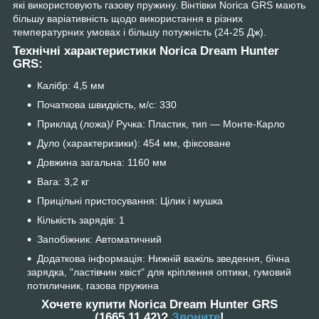
які використовують газову пружину. Вінтівки Norica GRS мають
більшу варіативність щодо використання в різних
температурних умовах і більшу потужність (24-25 Дж).
Технічні характеристики Norica Dream Hunter
GRS:
Калібр: 4,5 мм
Початкова швидкість, м/с: 330
Приклад (ложа)/ Ручка: Пластик, тип — Монте-Карло
Дуло (характеризики): 454 мм, фіксоване
Довжина загальна: 1160 мм
Вага: 3,2 кг
Прицільні пристосування: Цілик і мушка
Кількість зарядів: 1
Запобіжник: Автоматичний
Додаткова інформація: Нижній важіль зведення, бічна
зарядка, "ластівчин хвіст" для кріплення оптики, гумовий
потиличник, газова пружина
Хочете купити Norica Dream Hunter GRS
(1665.11.42)?
Звоните
!