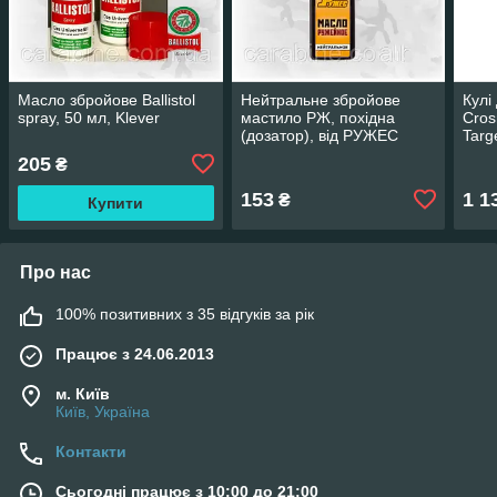
Масло збройове Ballistol
Нейтральне збройове
Кулі
spray, 50 мл, Klever
мастило РЖ, похідна
Cros
(дозатор), від РУЖЕС
Targ
олив
205
₴
153
1 1
₴
Купити
Про нас
100% позитивних з 35 відгуків за рік
Працює з 24.06.2013
м. Київ
Київ, Україна
Контакти
Сьогодні працює з 10:00 до 21:00