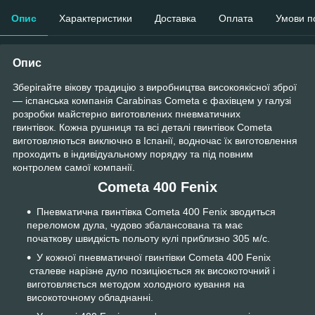
Опис
Характеристики
Доставка
Оплата
Умови п
Опис
Зберігайте вікову традицію з виробництва високоякісної зброї
— іспанська компанія Carabinas Cometa є фахівцем у галузі
розробки майстерно виготовлених пневматичних
гвинтівок. Кожна рушниця та всі деталі гвинтівок Cometa
виготовляються виключно в Іспанії, водночас їх виготовлення
проходить в індивідуальному порядку та під повним
контролем самої компанії.
Cometa 400 Fenix
Пневматична гвинтівка Cometa 400 Fenix зводиться
переломом дула, чудово збалансована та
має
початкову швидкість польоту кулі приблизно 305 м/с.
У кожної пневматичної гвинтівки Cometa 400 Fenix
сталеве нарізне дуло позиціюється як високоточний і
виготовляється методом холодного кування на
високоточному обладнанні.