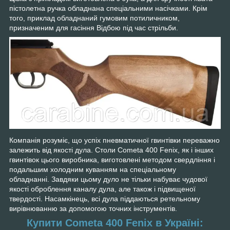
пістолетна ручка обладнана спеціальними насічками. Крім
того, приклад обладнаний гумовим потиличником,
призначеним для гасіння Відбою під час стрільби.
Компанія розуміє, що успіх пневматичної гвинтівки переважно
залежить від якості дула. Столи Cometa 400 Fenix, як і інших
гвинтівок цього виробника, виготовлені методом свердління і
подальшим холодним куванням на спеціальному
обладнанні.
Завдяки цьому дуло не тільки набуває чудової
якості оброблення каналу дула, але також і підвищеної
твердості. Насамкінець, всі дула піддаються ретельному
вирівнюванню за допомогою точних інструментів.
Купити Cometa 400 Fenix в Україні: