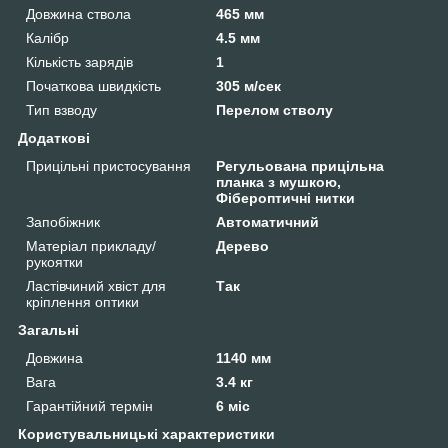
Довжина ствола
465 мм
Калібр
4.5 мм
Кількість зарядів
1
Початкова швидкість
305 м/сек
Тип взводу
Перелом стволу
Додаткові
Прицільні пристосування
Регульована прицільна
планка з мушкою,
Фібероптичні нитки
Запобіжник
Автоматичний
Матеріал прикладу/
Дерево
рукоятки
Ластівчиний хвіст для
Так
кріплення оптики
Загальні
Довжина
1140 мм
Вага
3.4 кг
Гарантійний термін
6 міс
Користувальницькі характеристики