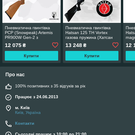
Пневматична гвинтівка
Пневматична гвинтівка
Пнев
PCP (Snowpeak) Artemis
Hatsan 125 TH Vortex
Hats
PR900W Gen-2 з
газова пружина (Хатсан
mag
оптичним прицілом Rifle
125 вортекс)
12 075
13 248
12 
₴
₴
scope 3-9x40 (Артеміс
ПР900))
Купити
Купити
Про нас
100% позитивних з 35 відгуків за рік
Працює з 24.06.2013
м. Київ
Київ, Україна
Контакти
Сьогодні працює з 10:00 до 21:00