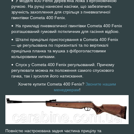
У моделі 400 Fenix дерев'яна ложа з ергономічною
ручкою. На ручці нанесені насічки, що забезпечить
зручність захоплення для стрільця з пневматичної
гвинтівки Cometa 400 Fenix.
На прикладі пневматичної гвинтівки Cometa 400 Fenix
розташований гумовий потиличник для гасіння відбою.
Штатні прицільні пристосування в Cometa 400 Fenix
— це регульована по горизонталі та по вертикалі
прицільна планка та мушка з фіброголастовими
кольоровими нитками.
Спуск у Cometa 400 Fenix регульований. Причому
регулювати можна як положення самого спускового
гачка, так і зусилля його натискання.
Хочете купити
Cometa 400 Fenix?
Звоните нашим
менеджерам
!
Повністю настроювана задня частина прицілу та