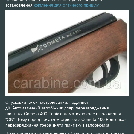
встановлення
кріплення для оптичного прицілу.
Спусковий гачок настроюваний, подвійної
дії. Автоматичний запобіжник для
рі перезаряджання
гвинтівки Cometa 400 Fenix автоматично стає в положення
"ON". Тому перед початком стрільби з Cometa 400 Fenix після
перезаряджання треба зняти гвинтівку з запобіжника.
Цівка з прикладом виготовлена з бука, а для зручності хвата