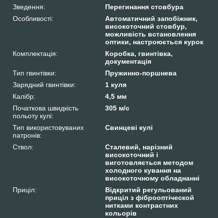
Зведення:
Перегинання стовбура
Особливості:
Автоматичний запобіжник,
високоточний стовбур,
можливість встановлення
оптики, настроюється курок
Комплектація:
Коробка, гвинтівка,
документація
Тип гвинтівки:
Пружинно-поршнева
Зарядний гвинтівки:
1 куля
Калібр:
4,5 мм
Початкова швидкість
305 м/с
польоту кулі:
Тип використовуваних
Свинцеві кулі
патронів:
Ствол:
Сталевий, нарізний
високоточний і
виготовляється методом
холодного кування на
високоточному обладнанні
Приціл:
Відкритий регульований
приціл з фіброоптіческой
нитками контрастних
кольорів