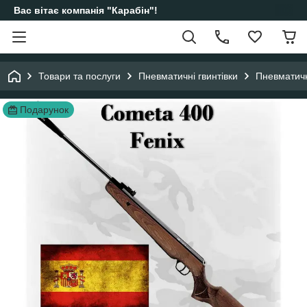
Вас вітає компанія "Карабін"!
Товари та послуги
Пневматичні гвинтівки
Пневматичні
Подарунок