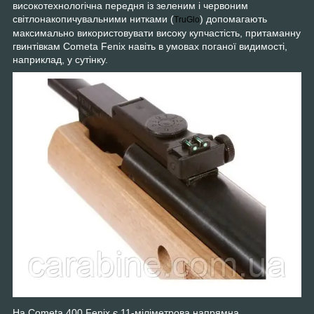
високотехнологічна передня із зеленим і червоним
світлонакопичувальними нитками (
) допомагають
TruGlo
максимально використовувати високу купчастість, притаманну
гвинтівкам Cometa Fenix навіть в умовах поганої видимості,
наприклад, у сутінку.
На Cometa 400 Fenix є 11-міліметрова напрямна