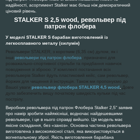
надійності, асортимент Stalker має більш ніж демократичний
ціновий рівень.
STALKER S 2,5 wood, револьвер під
патрон флобера
У моделі STALKER S барабан виготовлений із
легкосплавного металу (силумін)
Револьвери STALKER, з коротким (6,35 см) дулом, як і
інші
револьвери під патрон флобера
, призначені для
розважально-спортивної стрільби та придбання навичок
поводження зі зброєю. У комплекті постачання всіх
револьверів Stalker йдуть пластиковий кейс, сам револьвер,
йоржик для чищення й інструкція. Також ми пропонуємо до
Вашої уваги
револьвер флобера STALKER 4,5 wood
.
Довге
дуло забезпечить вищу початкову швидкість кульки під час
пострілу.
Виробник револьвера під патрон Флобера Stalker 2,5" заявив
про намір зробити найякісніші, водночас найдешевшими
револьвери, і це в нього справді вийшло. Ця модель має
якісне складання, без «заноз». Основна частина револьвера
виготовлена з високоякісної сталі, яка використовується в
вогнепальному зброї. Якість виготовлення барабана