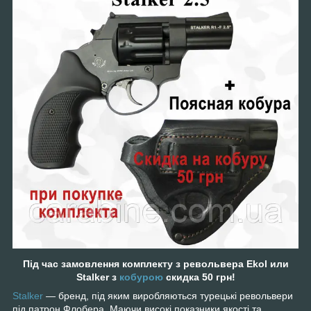
Під час замовлення
комплекту
з револьвера Ekol или
Stalker з
кобурою
скидка 50 грн!
Stalker
— бренд, під яким виробляються турецькі револьвери
під патрон Флобера. Маючи високі показники якості та