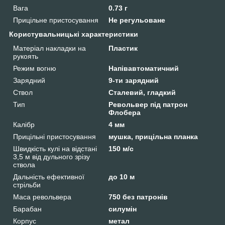
Вага
0.73 г
Прицільне пристосування
Не регульоване
Користувальницькі характеристики
Матеріал накладки на
Пластик
рукоять
Режим вогню
Напівавтоматичний
Зарядний
9-ти зарядний
Ствол
Сталевий, гладкий
Тип
Револьвер під патрон
Флобера
Калібр
4 мм
Прицільні пристосування
мушка, прицільна планка
Швидкість кулі на відстані
150 м/с
3,5 м від дульного зрізу
ствола
Дальність ефективної
до 10 м
стрільби
Маса револьвера
750 без патронів
Барабан
силумін
Корпус
метал