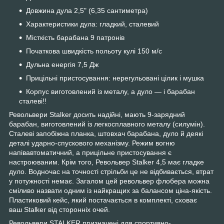
Довжина дула
2,5" (6,35 сантиметра)
Характеристики дула: гладкий, сталевий
Місткість барабана 9 патронів
Початкова швидкість польоту кулі 150 м/с
Дульна енергія 7,5 Дж
Прицільні пристосування: нерегульовані цілик і мушка
Корпус виготовлений із металу, а дуло — і барабан
сталеві!!
Револьвери Stalker досить надійні, мають 9-зарядний
барабан, виготовлений із легкосплавного металу (силумін).
Сталеві запобіжна планка, штовхач барабана, дуло й деякі
деталі ударно-спускового механізму. Режим вогню
напівавтоматичний, а прицільне пристосування є
настроюваним. Крім того, Револьвер Stalker 4,5 має гладке
дуло. Водночас на точності стрільби це не відбивається, втрат
у потужності немає. Загалом цей револьвер флобера можна
сміливо назвати одним із найкращих за балансом ціна-якість.
Пластиковий кейс, який постачається в комплекті, сховає
ваш Stalker від сторонніх очей.
Револьвери STALKER призначені для спортивно-