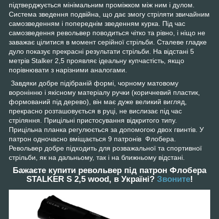
підтверджується мінімальним проміжком між ним і дулом.
Система зведення подвійна, що дає змогу стріляти звичайним
самозведенням і попереднім зведенням курка. Під час
самозведення револьвер поводиться чітко та рівно, і ніщо не
заважає цілитися в момент серійної стрільби. Сталеве гладке
дуло показує прекрасні результати стрільби. На відстані 5
метрів Stalker 2,5 проявляє ідеальну купчастість, якщо
порівнювати з нарізними аналогами.
Завдяки добре підібраній формі, чорному матовому
воронінню і якісному матеріалу ручки (коричневий пластик,
формований під дерево), він має дуже великий вигляд,
прекрасно розташовується в руці, не вислизає під час
стріляння. Прицільні пристосування відкритого типу.
Прицільна планка регулюється за допомогою двох гвинтів. У
патрон одночасно вміщається 9 патронів Флобера.
Револьвер добре підходить для розважальної та спортивної
стрільби, як на дальньому, так і на ближньому відстані.
Бажаєте купити револьвер під патрон Флобера
STALKER S 2,5 wood, в Україні?
Звоните
!