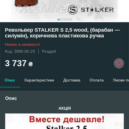
Револьвер STALKER S 2,5 wood, (барабан —
силумін), коричнева пластикова ручка
Немає в наявності
Код: 3880.00.29
Роздріб
3 737
₴
Опис
Характеристики
Доставка
Оплата
Умови п
Опис
АКЦІЯ