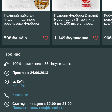
Похідний набір для
Патрони Флобера Dynamit
Кобу
чищення нарізного
Nobel (Long) (Німеччина),
рево
револьвера Флобера
4 мм, 100 шт. в упаковці
код 
(тубус)
під
598
1 149
966
₴/набір
₴/упаковка
Про нас
100% позитивних з 35 відгуків за рік
Працює з 24.06.2013
м. Київ
Київ, Україна
Контакти
Сьогодні працює з 10:00 до 21:00
Показати весь графік роботи