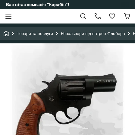
Вас вітає компанія "Карабін"!
Товари та послуги
Револьвери під патрон Флобера
Р