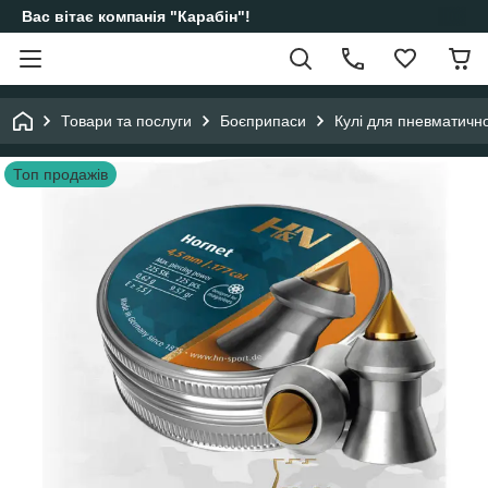
Вас вітає компанія "Карабін"!
Товари та послуги
Боєприпаси
Кулі для пневматично
Топ продажів