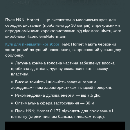
Пуля H&N; Hornet — це високоточна мисливська куля для
середніх дистанцій (приблизно до 30 метрів) з прекрасними
аеродинамічними характеристиками
від відомого німецького
виробника Haendler&Natermann
.
Кулі для пневматичної зброї
H&N; Hornet
мають червоний
загострений латунний наконечник, запресований у свинцеву
оболонку.
Латунна конічна головна частина забезпечує
висока
пробивна здатність,
чудову експансивність і високу
властиву.
Висока точність і щільність завдяки гарним
аеродинамічним характеристикам і гладкій поверхні.
Рекомендована дулова енергія — від 7,5 Дж.
Оптимальна сфера застосування — 30 м
Пули H&N; Hornet 0.177 підходять
для полювання
і
плінкінгу (стріли пивним банкам, пляшкам тощо).