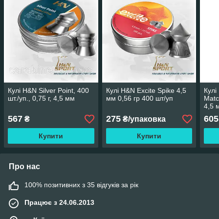
Кулі H&N Silver Point, 400
Кулі H&N Excite Spike 4,5
Кулі
шт./уп., 0,75 г, 4,5 мм
мм 0,56 гр 400 шт/уп
Matc
4,5 
567
275
605
₴
₴/упаковка
Купити
Купити
Про нас
100% позитивних з 35 відгуків за рік
Працює з 24.06.2013