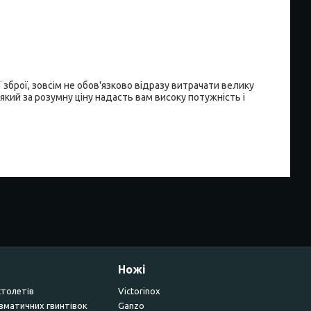
зброї, зовсім не обов'язково відразу витрачати велику
 який за розумну ціну надасть вам високу потужність і
Ножі
столетів
Victorinox
вматичних гвинтівок
Ganzo