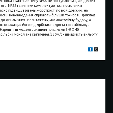
нтівки. Гвинтівки типу NPSS не поступаються, а в деяких
 того, NPSS гвинтівки комплектуються посиленим
асно підвищує рівень жорсткості по всій довжині, на
всі ці нововведення сприяють більшій точності. Приклад
х до динамічних навантажень, має анатомічну будову, а
очасно захищає його від дрібних подряпин, що збільшує
 Нарешті, ці моделі оснащені прицілами 3-9 X 40
трільби і монолітне кріплення.(330м/с - швидкість вильоту