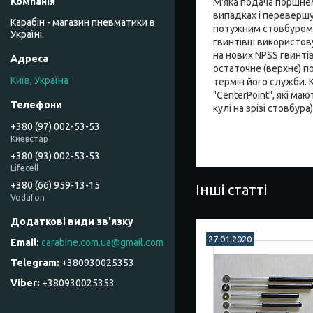
М'яка подача поршнем
випадках і переверш
Карабін - магазин пневматики в
потужним стовбуром, 
Україні.
гвинтівці використов
на нових NPSS гвинті
остаточне (верхнє) по
Київ, Україна
термін його служби. К
"CenterPoint", які м
кулі на зрізі стовбура)
+380 (97) 002-53-53
Киевстар
+380 (93) 002-53-53
Lifecell
+380 (66) 959-13-15
Інші статті
Vodafon
27.01.2020
carabine.com.ua@gmail.com
+380930025353
+380930025353