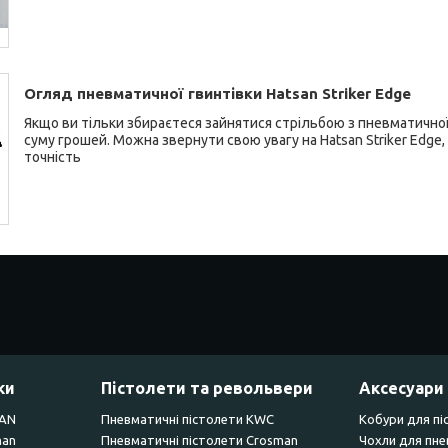
Огляд пневматичної гвинтівки Hatsan Striker Edge
Якщо ви тільки збираєтеся зайнятися стрільбою з пневматичної 
суму грошей. Можна звернути свою увагу на Hatsan Striker Edge,
точність
ки
Пістолети та револьвери
Аксесуари
SAN
Пневматичні пістолети KWC
Кобури для пі
man
Пневматичні пістолети Crosman
Чохли для пне