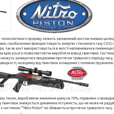
о технологічного прориву лежить заповнений азотом пневмо цилін
их, газобалонних (використовують енергію стисненого газу СО2) і
я, так як азот використовується в якості наповнювача в пневмоцил
а крім усього позволяетлегче виробляти взвод гвинтівки. Система
 можуть залишатися зведеними протягом тривалого періоду часу, не
видкості, на відміну від гвинтівок оснащених сталевою пружиною. 
тівку тихою, виробляючи зниження шуму на 70%, порівняно з прові
у гвинтівок знижується динамічна потужність, що не може не радув
 з системою ""Nitro Piston" не збиваються протягом тривалого часу.