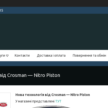
15
уги
Контакти
Доставка і оплата
Повернення та обмін
від Crosman — Nitro Piston
Нова технологія від Crosman — Nitro Piston
У магазині представлені
ТУТ