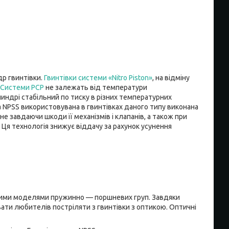
др гвинтівки.
Гвинтівки системи «Nitro Piston»
, на відміну
Системи PCP
не залежать від температури
индрі стабільний по тиску в різних температурних
 NPSS використовувана в гвинтівках даного типу виконана
 завдаючи шкоди її механізмів і клапанів, а також при
Ця технологія знижує віддачу за рахунок усунення
дними моделями пружинно — поршневих груп. Завдяки
ати любителів постріляти з гвинтівки з оптикою. Оптичні