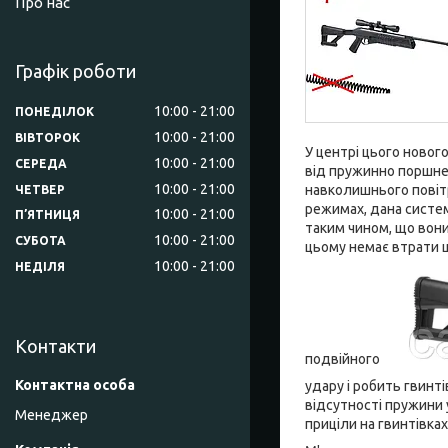
Про нас
Графік роботи
10:00
21:00
ПОНЕДІЛОК
10:00
21:00
ВІВТОРОК
У центрі цього новог
10:00
21:00
СЕРЕДА
від пружинно поршнев
10:00
21:00
навколишнього повітр
ЧЕТВЕР
режимах, дана систем
10:00
21:00
ПʼЯТНИЦЯ
таким чином, що вони
10:00
21:00
СУБОТА
цьому немає втрати ш
10:00
21:00
НЕДІЛЯ
Контакти
подвійного
удару і робить гвин
відсутності пружини 
Менеджер
приціли на гвинтівках