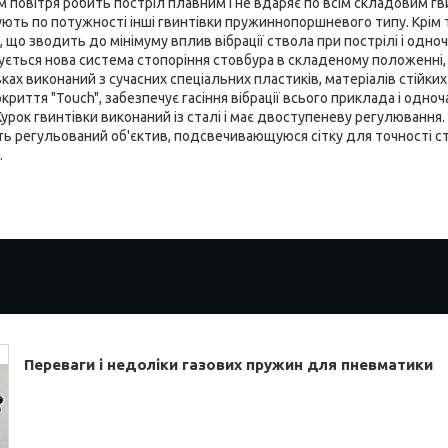
 повітря робить постріл плавним і не вдаряє по всім складовим гви
ують по потужності інші гвинтівки пружиннопоршневого типу. Крім
що зводить до мінімуму вплив вібрації ствола при пострілі і одноч
ується нова система стопоріння стовбура в складеному положенні, 
вках виконаний з сучасних спеціальних пластиків, матеріалів стійки
криття "Touch", забезпечує гасіння вібрації всього приклада і одн
урок гвинтівки виконаний із сталі і має двоступеневу регулювання.
ають регульований об'єктив, подсвечивающуюся сітку для точності с
.
Переваги і недоліки газових пружин для пневматики