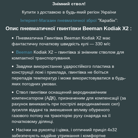
Знімний ствол!
Купити з доставкою в будь-який регіон України
Інтернет-Магазин пневматичної зброї
"Карабін":
Опис пневматичної гвинтівки
Beeman Kodiak X2 :
Пневматична Гвинтівка Beeman Kodiak X2 має
фантастичну початкову швидкість кулі ― 330 м/с
Beeman
Kodiak X2 – гвинтівка зі знімним стволом для
компактної транспортування.
Завдяки використанню ударостійкого пластика в
конструкції ложі і приклада, гвинтівка не боїться
перепадів температур і може використовуватися в будь-
яких погодних умовах.
Ствол гвинтівки оснащений аеродинамічним
компенсатором (АДК), призначеним для компенсації (за
рахунок виникають при пострілі аеродинамічних сил)
зусилля віддачі та зменшення впливу обуреного
газового потоку на траєкторію руху снаряда на її
початковому ділянці.
Насічки на рукоятці і цівка, і оптичний приціл 4х32
забезпечують надійне утримання і комфортне