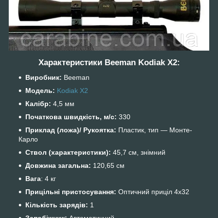
Характеристики Beeman Kodiak X2:
Виробник:
Beeman
Модель:
Kodiak Х2
Калібр:
4,5 мм
Початкова швидкість, м/с:
330
Приклад (ложа)/ Рукоятка:
Пластик, тип ― Монте-
Карло
Ствол (характеристики):
45,7 см, знімний
Довжина загальна:
120,65 см
Вага
: 4 кг
Прицільні пристосування:
Оптичний приціл 4х32
Кількість зарядів:
1
Запобіжник:
Автоматичний