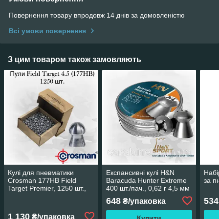
Повернення товару впродовж 14 днів за домовленістю
Всі умови повернення
З цим товаром також замовляють
Кулі для пневматики
Експансивні кулі H&N
Набі
Crosman 177HB Field
Baracuda Hunter Extreme
за п
Target Premier, 1250 шт.,
400 шт./пач., 0,62 г 4,5 мм
олив'яні кулі 10.5gr
648
534
₴/упаковка
1 130
₴/упаковка
Купити