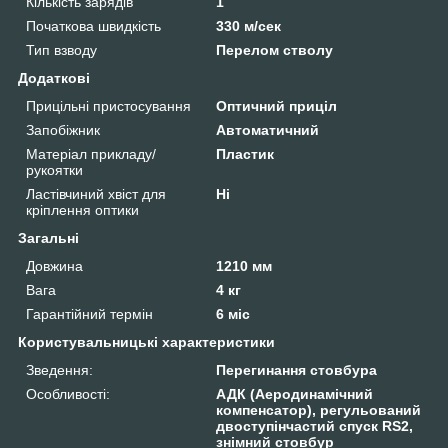
Кількість зарядів
1
Початкова швидкість
330 м/сек
Тип взводу
Перелом стволу
Додаткові
Прицільні пристосування
Оптичний приціл
Запобіжник
Автоматичний
Матеріал прикладу/
Пластик
рукоятки
Ластівчиний хвіст для
Ні
кріплення оптики
Загальні
Довжина
1210 мм
Вага
4 кг
Гарантійний термін
6 міс
Користувальницькі характеристики
Зведення:
Перегинання стовбура
Особливості:
АДК (Аеродинамічний
компенсатор), регульований
двоступінчастий спуск RS2,
знімний стовбур