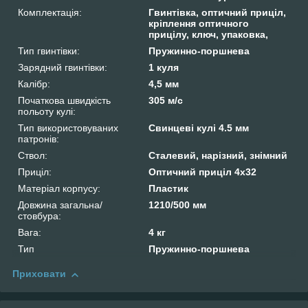
Комплектація:
Гвинтівка, оптичний приціл,
кріплення оптичного
прицілу, ключ, упаковка,
Тип гвинтівки:
Пружинно-поршнева
Зарядний гвинтівки:
1 куля
Калібр:
4,5 мм
Початкова швидкість
305 м/с
польоту кулі:
Тип використовуваних
Свинцеві кулі 4.5 мм
патронів:
Ствол:
Сталевий, нарізний, знімний
Приціл:
Оптичний приціл 4х32
Матеріал корпусу:
Пластик
Довжина загальна/
1210/500 мм
стовбура:
Вага:
4 кг
Тип
Пружинно-поршнева
Приховати