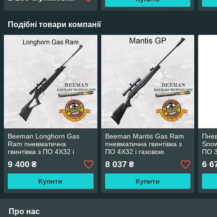
Подібні товари компанії
Beeman Longhorn Gas
Beeman Mantis Gas Ram
Пнев
Ram пневматична
пневматична гвинтівка з
Sno
гвинтівка з ПО 4Х32 і
ПО 4Х32 і газовою
ПО 3
газовою пружиною (Біман
пружиною (Біман Мантіс)
взве
9 400
8 037
6 6
₴
₴
Лонгхор)
Купити
Купити
Про нас