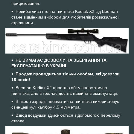
прицілювання.
Невибаглива і точна гвинтівка Kodiak X2 від Beeman
стане відмінним вибором для любителів розважальної
стрілянини.
НЕ ВИМАГАЄ ДОЗВОЛУ НА ЗБЕРІГАННЯ ТА
ЕКСПЛУАТАЦІЮ В УКРАЇНІ
.
Продаж проводиться тільки особам, які досягли
18 років!
Beeman Kodiak X2 проста в обігу пневматична
гвинтівка, але в теж час досить надійна в експлуатації.
В якості зарядів пневматична гвинтівка використовує
свинцеві кулі калібру 4,5 міліметра.
Взвод воздушки здійснюється з допомогою перелому
ствола.